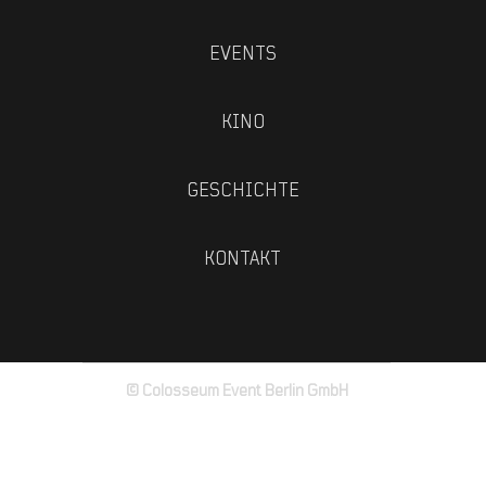
EVENTS
KINO
GESCHICHTE
KONTAKT
© Colosseum Event Berlin GmbH
Impressum
Datenschutz
AGB