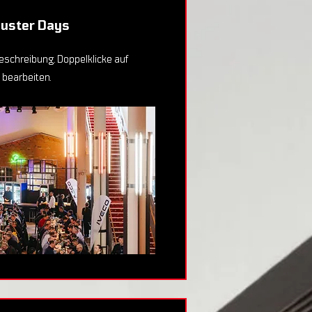
buster Days
beschreibung. Doppelklicke auf
 bearbeiten.