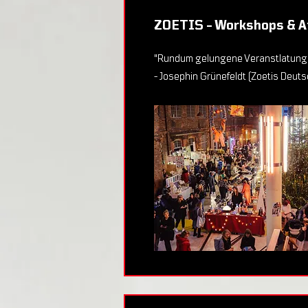
ZOETIS - Workshops & A
"Rundum gelungene Veranstlatungs
- Josephin Grünefeldt (Zoetis Deuts