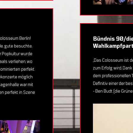
olosseum Berlin!
Bündnis 90/die
Wahlkampfpar
e, gute besuchte,
ür Popkultur wurde
„Das Colosseum ist d
als verliehen, wo
zum Erfolg wird. Dank
ominierten perfekt
dem professionellen T
ekonzerte möglich
Definitiv einer der be
Wagenhalle war mit
- Ben Budt (die Grüne
n perfekt in Szene