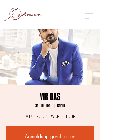
VIR DAS
So., 06. Okt.
  |  
Berlin
„MIND FOOL“ – WORLD TOUR
Anmeldung geschlossen