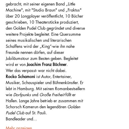
gebracht, mit seiner eigenen Band „Little 
Machine", mit "Studio Braun" und „Fraktus" 
über 20 Longplayer veröffentlicht, 10 Bücher 
geschrieben, 10 Theaterstücke produziert, 
den Golden Pudel Club gegründet und diverse 
weitere Projekte begleitet. Eine Quersumme 
seines musikalischen und literarischen 
Schaffens wird der „King“-wie ihn nahe 
Freunde nennen dürfen, auf dieser 
Jubiläumstour zum Besten geben. Begleitet 
wird er von 
Joachim Franz Büchner
.
Wer das verpasst- war nicht dabei.
Rocko Schamoni 
ist Autor, Entertainer, 
Musiker, Schauspieler und Bühnenkünstler. Er 
lebt in Hamburg. Mit seinen Romanbestsellern 
wie 
Dorfpunks 
und 
Große Freiheit 
füllt er 
Hallen. Lange Jahre betrieb er zusammen mit 
Schorsch Kamerun den legendären 
Golden 
Pudel Club 
auf St. Pauli.
Bandleader und…
Mehr anzeigen