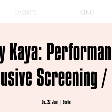
EVENTS
KINO
y Kaya: Performan
lusive Screening /
Do., 27. Juni
  |  
Berlin