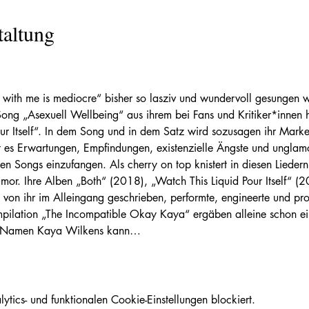
taltung
with me is mediocre“ bisher so lasziv und wundervoll gesungen 
ng „Asexuell Wellbeing“ aus ihrem bei Fans und Kritiker*innen 
ur Itself“. In dem Song und in dem Satz wird sozusagen ihr Marke
 es Erwartungen, Empfindungen, existenzielle Ängste und unglamo
en Songs einzufangen. Als cherry on top knistert in diesen Liedern
Humor. Ihre Alben „Both“ (2018), „Watch This Liquid Pour Itself“ (
 von ihr im Alleingang geschrieben, performte, engineerte und p
mpilation „The Incompatible Okay Kaya“ ergäben alleine schon ei
m Namen Kaya Wilkens kann…
ics- und funktionalen Cookie-Einstellungen blockiert.