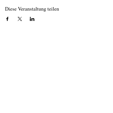
Diese Veranstaltung teilen
© Colosseum Event Berlin GmbH
Impressum
Datenschutz
AGB