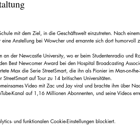
taltung
Schule mit dem Ziel, in die Geschäftswelt einzutreten. Nach eine
r eine Anstellung bei Wowcher und ernannte sich dort humorvoll 
 an der Newcastle University, wo er beim Studentenradio und Ra
en Best Newcomer Award bei den Hospital Broadcasting Associ
ete Max die Serie StreetSmart, die ihn als Pionier im Man-on-the-S
treetSmart auf Tour zu 14 britischen Universitäten.
meinsames Video mit Zac und Jay viral und brachte ihm über Na
uTube-Kanal auf 1,16 Millionen Abonnenten, und seine Videos err
ics- und funktionalen Cookie-Einstellungen blockiert.