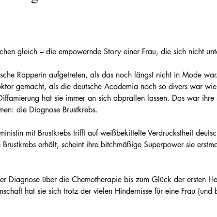
chen gleich – die empowernde Story einer Frau, die sich nicht unte
ische Rapperin aufgetreten, als das noch längst nicht in Mode war.
oktor gemacht, als die deutsche Academia noch so divers war wie
ffamierung hat sie immer an sich abprallen lassen. Das war ihre 
mmen: die Diagnose Brustkrebs. 
inistin mit Brustkrebs trifft auf weißbekittelte Verdruckstheit deut
Brustkrebs erhält, scheint ihre bitchmäßige Superpower sie erstma
er Diagnose über die Chemotherapie bis zum Glück der ersten He
schaft hat sie sich trotz der vielen Hindernisse für eine Frau (un