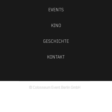
EVENTS
KINO
GESCHICHTE
KONTAKT
© Colosseum Event Berlin GmbH
Impressum
Datenschutz
AGB