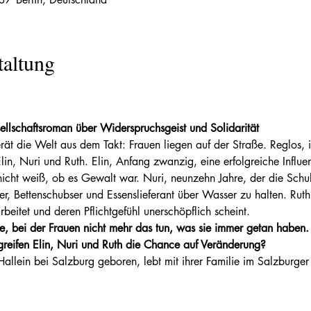
taltung
sellschaftsroman über Widerspruchsgeist und Solidarität
t die Welt aus dem Takt: Frauen liegen auf der Straße. Reglos, in 
in, Nuri und Ruth. Elin, Anfang zwanzig, eine erfolgreiche Influen
nicht weiß, ob es Gewalt war. Nuri, neunzehn Jahre, der die Sch
ier, Bettenschubser und Essenslieferant über Wasser zu halten. Ruth,
beitet und deren Pflichtgefühl unerschöpflich scheint.
te, bei der Frauen nicht mehr das tun, was sie immer getan haben. Pl
greifen Elin, Nuri und Ruth die Chance auf Veränderung?
Hallein bei Salzburg geboren, lebt mit ihrer Familie im Salzburge