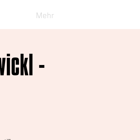
Mehr
ickl -