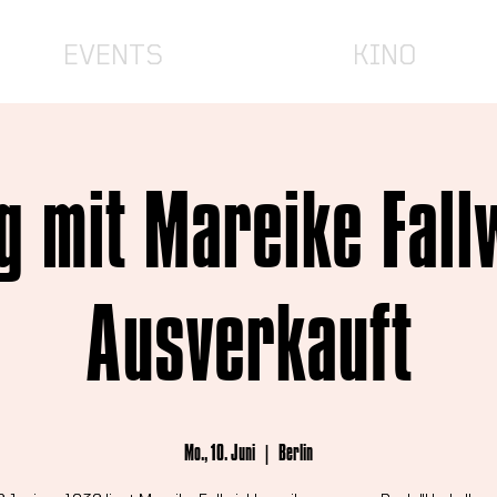
EVENTS
KINO
g mit Mareike Fallw
Ausverkauft
Mo., 10. Juni
  |  
Berlin