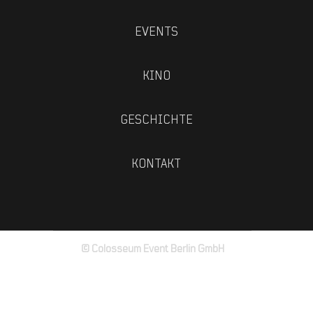
EVENTS
KINO
GESCHICHTE
KONTAKT
© Colosseum Event Berlin GmbH
Impressum
Datenschutz
AGB