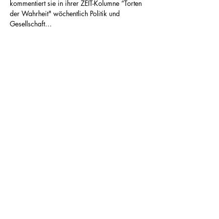
kommentiert sie in ihrer ZEIT-Kolumne “Torten 
der Wahrheit" wöchentlich Politik und 
Gesellschaft…
Mehr anzeigen
Diese Veranstaltung teilen