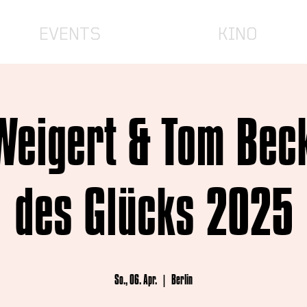
EVENTS
KINO
Weigert & Tom Beck
des Glücks 2025
So., 06. Apr.
  |  
Berlin