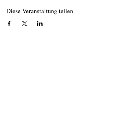
Diese Veranstaltung teilen
© Colosseum Event Berlin GmbH
Impressum
Datenschutz
AGB