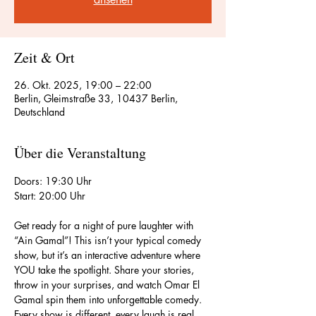
Zeit & Ort
26. Okt. 2025, 19:00 – 22:00
Berlin, Gleimstraße 33, 10437 Berlin,
Deutschland
Über die Veranstaltung
Doors: 19:30 Uhr
Start: 20:00 Uhr
Get ready for a night of pure laughter with 
“Ain Gamal”! This isn’t your typical comedy 
show, but it’s an interactive adventure where 
YOU take the spotlight. Share your stories, 
throw in your surprises, and watch Omar El 
Gamal spin them into unforgettable comedy. 
Every show is different, every laugh is real, 