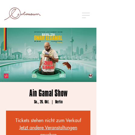
Ain Gamal Show
So., 26. Okt.
  |  
Berlin
Tickets stehen nicht zum Verkauf
Jetzt andere Veranstaltungen
ansehen