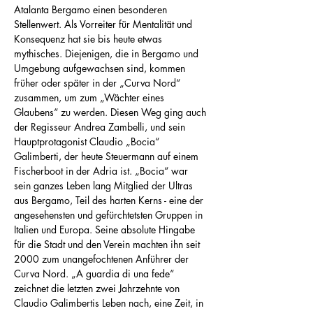
Atalanta Bergamo einen besonderen 
Stellenwert. Als Vorreiter für Mentalität und 
Konsequenz hat sie bis heute etwas 
mythisches. Diejenigen, die in Bergamo und 
Umgebung aufgewachsen sind, kommen 
früher oder später in der „Curva Nord“ 
zusammen, um zum „Wächter eines 
Glaubens“ zu werden. Diesen Weg ging auch 
der Regisseur Andrea Zambelli, und sein 
Hauptprotagonist Claudio „Bocia“ 
Galimberti, der heute Steuermann auf einem 
Fischerboot in der Adria ist. „Bocia“ war 
sein ganzes Leben lang Mitglied der Ultras 
aus Bergamo, Teil des harten Kerns - eine der 
angesehensten und gefürchtetsten Gruppen in 
Italien und Europa. Seine absolute Hingabe 
für die Stadt und den Verein machten ihn seit 
2000 zum unangefochtenen Anführer der 
Curva Nord. „A guardia di una fede“ 
zeichnet die letzten zwei Jahrzehnte von 
Claudio Galimbertis Leben nach, eine Zeit, in 