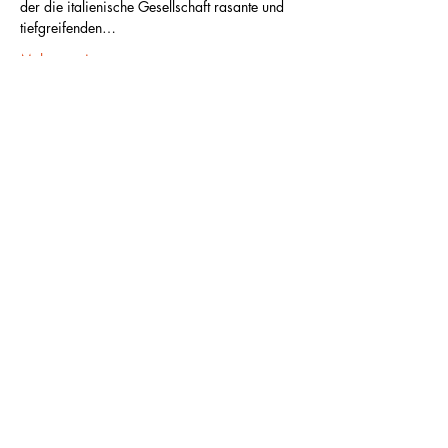
der die italienische Gesellschaft rasante und 
tiefgreifenden…
Mehr anzeigen
Diese Veranstaltung teilen