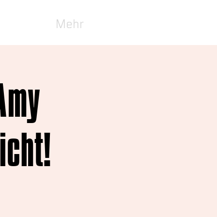
Mehr
 Amy
icht!