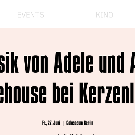
EVENTS
KINO
ik von Adele und
house bei Kerzenl
Fr., 27. Juni
  |  
Colosseum Berlin